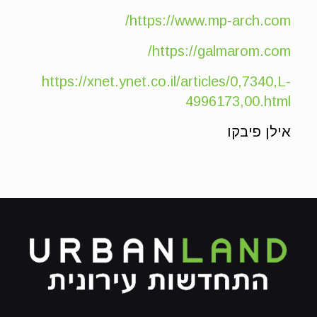
https://www.mp-arch.com/
https://galmarom.com/
https://xnet.ynet.co.il/articles/0,7340,L-
4996173,00.html
אילן פיבקו